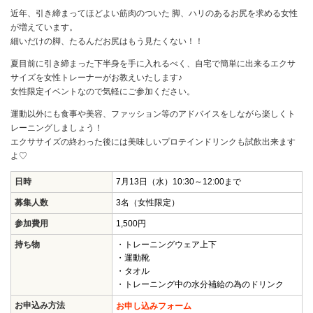
近年、引き締まってほどよい筋肉のついた 脚、ハリのあるお尻を求める女性
が増えています。
細いだけの脚、たるんだお尻はもう見たくない！！
夏目前に引き締まった下半身を手に入れるべく、自宅で簡単に出来るエクサ
サイズを女性トレーナーがお教えいたします♪
女性限定イベントなので気軽にご参加ください。
運動以外にも食事や美容、ファッション等のアドバイスをしながら楽しくト
レーニングしましょう！
エクササイズの終わった後には美味しいプロテインドリンクも試飲出来ます
よ♡
日時
7月13日（水）10:30～12:00まで
募集人数
3名（女性限定）
参加費用
1,500円
持ち物
・トレーニングウェア上下
・運動靴
・タオル
・トレーニング中の水分補給の為のドリンク
お申込み方法
お申し込みフォーム