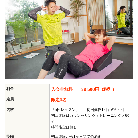
料金
入会金無料！ 39,500円（税別）
定員
限定3名
内容
「5回レッスン」＋「初回体験1回」の計6回
初回体験はカウンセリング＋トレーニング／60
分
時間指定は無し
期限
初回体験から1ヶ月間での消化