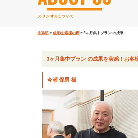
スタジオKについて
HOME
>
成果/お客様の声
>
3ヶ月集中プラン の成果
3ヶ月集中プラン の成果を実感！お客
今瀬 保男 様