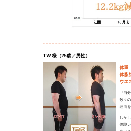
T.W 様（25歳／男性）
体重
体脂
ウエ
『自分
数々の
理由を
しかし
体験レ