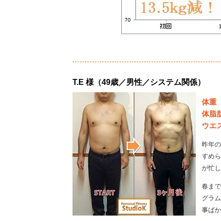
T.E 様（49歳／男性／システム関係）
体重
体脂
ウエ
昨年の
すめら
が忙し
春まで
グラム
事ばか