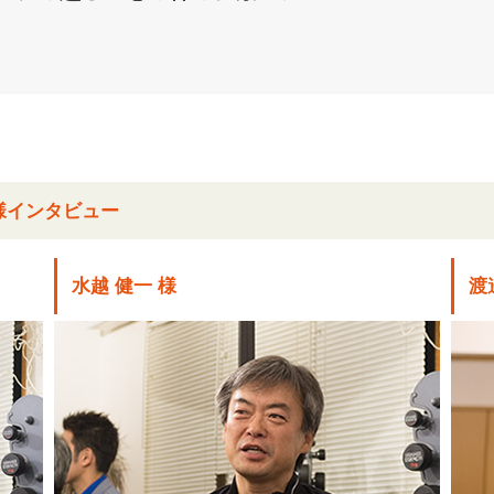
様インタビュー
水越 健一 様
渡