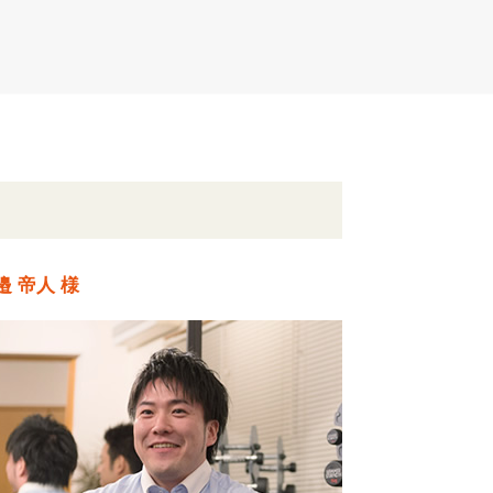
邉 帝人 様