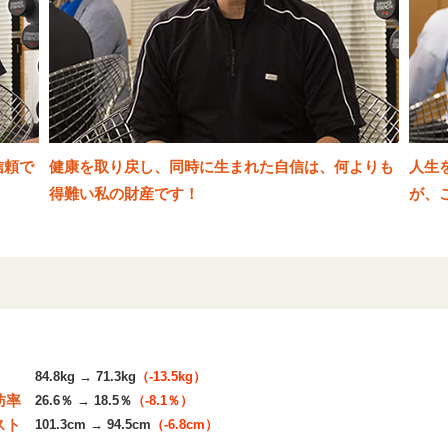
信頼で
健康を取り戻し、同時に生まれた自信は、何よりも
人生
得難い私の財産です！
が、
84.8kg → 71.3kg
（-13.5kg）
肪率
26.6％ → 18.5％
（-8.1％）
スト
101.3cm → 94.5cm
（-6.8cm）